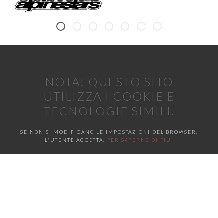
NOTA! QUESTO SITO
UTILIZZA I COOKIE E
TECNOLOGIE SIMILI.
SE NON SI MODIFICANO LE IMPOSTAZIONI DEL BROWSER,
L'UTENTE ACCETTA.
PER SAPERNE DI PIU'
APPROVO
G&G GASTRONOMIA DI BERTON GIACOMO - P.IVA
04486340286 - VIA POSTUMIA 133, PONZANO VENETO (TV) -
COPYRIGHT 2015 POWERED BY
SISTEMA.SRL
TEL E FAX: 0422 774 513 - MOBILE: 340 79.77.995 - EMAIL:
INFO@GEGGASTRONOMIA.IT